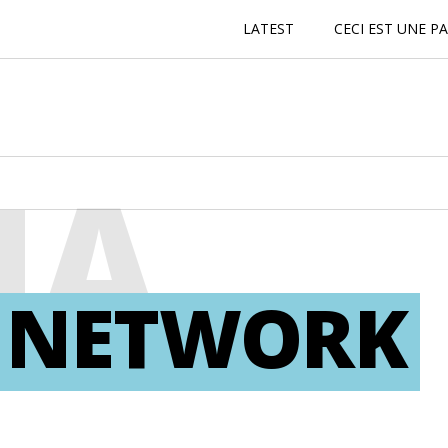
LATEST
CECI EST UNE P
NA
 NETWORK