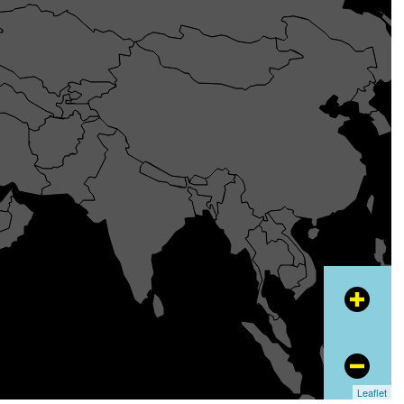
+
−
Leaflet