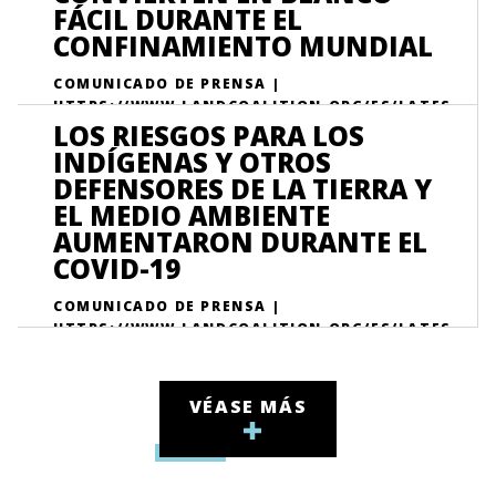
FÁCIL DURANTE EL
CONFINAMIENTO MUNDIAL
COMUNICADO DE PRENSA |
HTTPS://WWW.LANDCOALITION.ORG/ES/LATES
LOS RIESGOS PARA LOS
T/LAND-AND-ENVIRONMENTAL-DEFENDERS-
SITTING-DUCKS-WHILE-WORLD-GOES-
INDÍGENAS Y OTROS
LOCKDOWN/
DEFENSORES DE LA TIERRA Y
EL MEDIO AMBIENTE
AUMENTARON DURANTE EL
COVID-19
COMUNICADO DE PRENSA |
HTTPS://WWW.LANDCOALITION.ORG/ES/LATES
T/CASE-STUDY-INDIGENOUS-PEOPLES-AND-
LAND-AND-ENVIRONMENT-DEFENDERS-FACE-
RISKS-DUE-COVID-19/
VÉASE MÁS